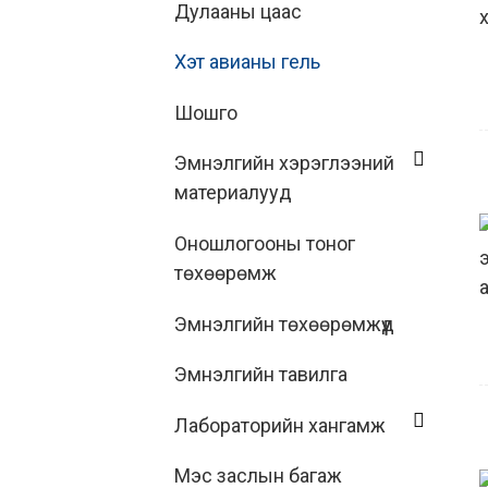
Дулааны цаас
Хэт авианы гель
Шошго
Эмнэлгийн хэрэглээний
материалууд
Оношлогооны тоног
төхөөрөмж
Эмнэлгийн төхөөрөмжүүд
Эмнэлгийн тавилга
Лабораторийн хангамж
Мэс заслын багаж