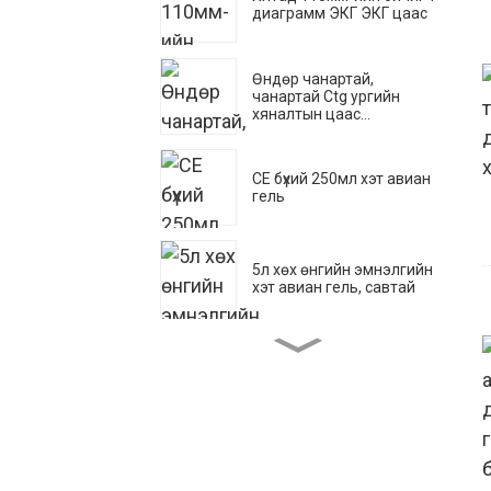
диаграмм ЭКГ ЭКГ цаас
Өндөр чанартай,
чанартай Ctg ургийн
хяналтын цаас...
CE бүхий 250мл хэт авиан
гель
5л хөх өнгийн эмнэлгийн
хэт авиан гель, савтай
хэт авианы цаас видео
хэвлэх цаас 110HG/HD/...
хүүхдийн зүрхний
аппаратанд зориулсан
ургийн хяналтын цаас,
токо цаас ...