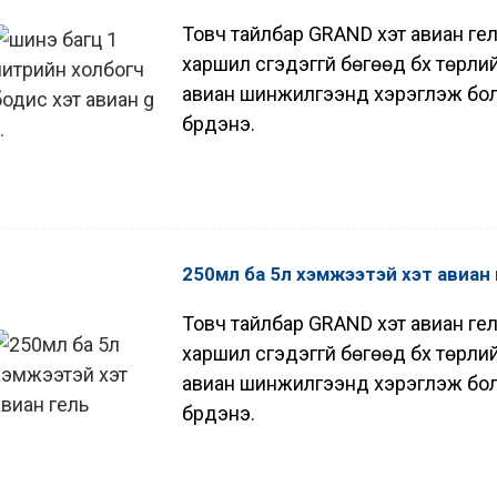
Товч тайлбар GRAND хэт авиан гел
харшил үүсгэдэггүй бөгөөд бүх төр
авиан шинжилгээнд хэрэглэж болно
бүрдэнэ.
250мл ба 5л хэмжээтэй хэт авиан
Товч тайлбар GRAND хэт авиан гел
харшил үүсгэдэггүй бөгөөд бүх төр
авиан шинжилгээнд хэрэглэж болно
бүрдэнэ.