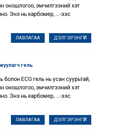
лийн оношлогоо, эмчилгээний хэт
. Энэ нь карбомер, ...-ээс
ЛАВЛАГАА
ДЭЛГЭРЭНГҮЙ
жуулагч гель
ь болон ECG гель нь усан суурьтай,
лийн оношлогоо, эмчилгээний хэт
. Энэ нь карбомер, ...-ээс
ЛАВЛАГАА
ДЭЛГЭРЭНГҮЙ