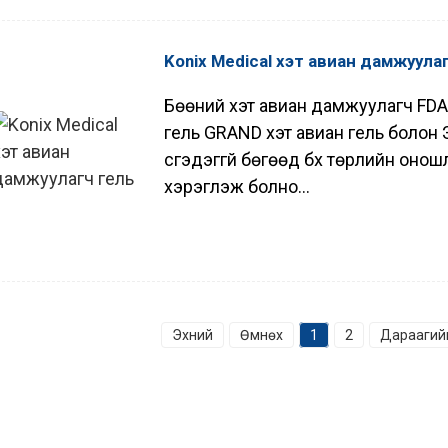
Konix Medical хэт авиан дамжуула
Бөөний хэт авиан дамжуулагч FDA
гель GRAND хэт авиан гель болон 
үүсгэдэггүй бөгөөд бүх төрлийн он
хэрэглэж болно...
Эхний
Өмнөх
1
2
Дараагий