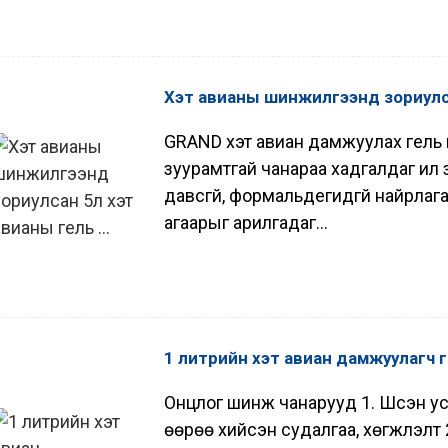
Хэт авианы шинжилгээнд зориулса
GRAND хэт авиан дамжуулах гель н
зуурамтгай чанараа хадгалдаг илүү з
давсгүй, формальдегидгүй найрла
агаарыг арилгадаг...
1 литрийн хэт авиан дамжуулагч 
Онцлог шинж чанарууд 1. Шүүсэн 
өөрөө хийсэн судалгаа, хөгжүүлэлт