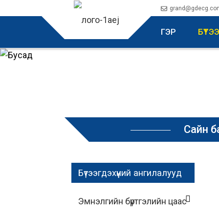
grand@gdecg.co
ГЭР
БҮТЭЭ
Сайн б
Бүтээгдэхүүний ангилалууд
Эмнэлгийн бүртгэлийн цаас