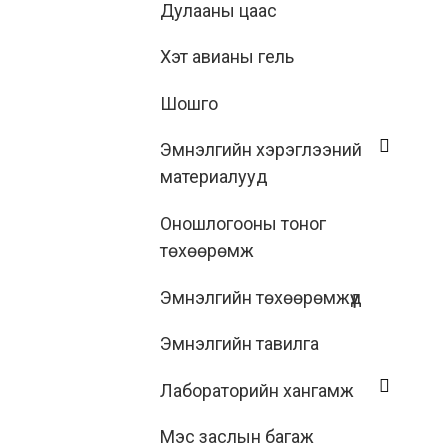
Дулааны цаас
Хэт авианы гель
Шошго
Эмнэлгийн хэрэглээний
материалууд
Оношлогооны тоног
төхөөрөмж
Эмнэлгийн төхөөрөмжүүд
Эмнэлгийн тавилга
Лабораторийн хангамж
Мэс заслын багаж