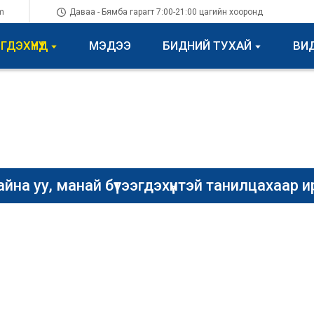
m
Даваа - Бямба гарагт 7:00-21:00 цагийн хооронд
ГДЭХҮҮНҮҮД
МЭДЭЭ
БИДНИЙ ТУХАЙ
ВИ
Гэр
Бүтээгдэхүүнүүд
Бусад
Бусад
айна уу, манай бүтээгдэхүүнтэй танилцахаар и