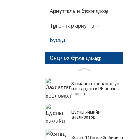
Ариутгалын бүтээгдэхүүн
Түргэн гар ариутгагч
Бусад
Онцлох бүтээгдэхүүнүүд
Захиалгат хэвлэмэл ус
нэвтэрдэггүй PE лонхны
шошго ...
Цусны химийн
анализатор
Хятад 110мм-ийн бичигч